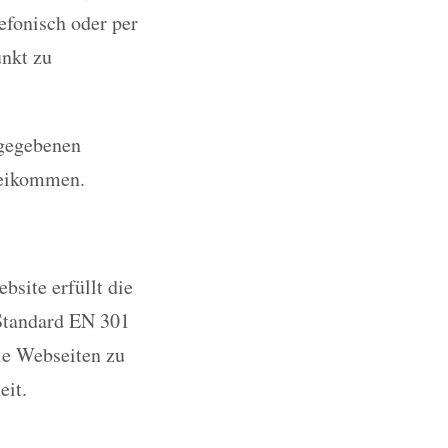
efonisch oder per
unkt zu
ngegebenen
beikommen.
site erfüllt die
Standard EN 301
eie Webseiten zu
eit.