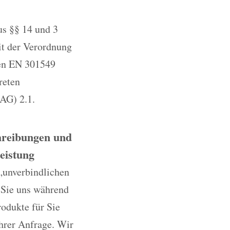
us §§ 14 und 3
it der Verordnung
ten EN 301549
reten
AG) 2.1.
chreibungen und
eistung
„unverbindlichen
 Sie uns während
rodukte für Sie
Ihrer Anfrage. Wir